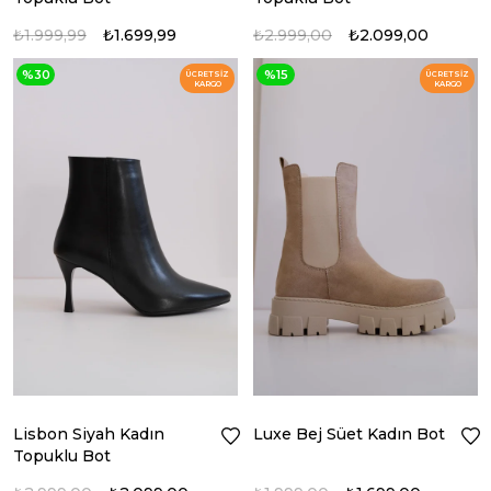
₺1.999,99
₺1.699,99
₺2.999,00
₺2.099,00
%30
%15
ÜCRETSIZ
ÜCRETSIZ
KARGO
KARGO
Lisbon Siyah Kadın
Luxe Bej Süet Kadın Bot
Topuklu Bot