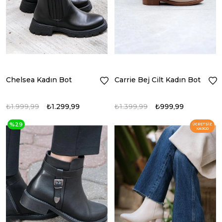
Chelsea Kadın Bot
Carrie Bej Cilt Kadın Bot
₺1.999,99
₺1.299,99
₺1.399,99
₺999,99
%29
ÜCRETSIZ
KARGO