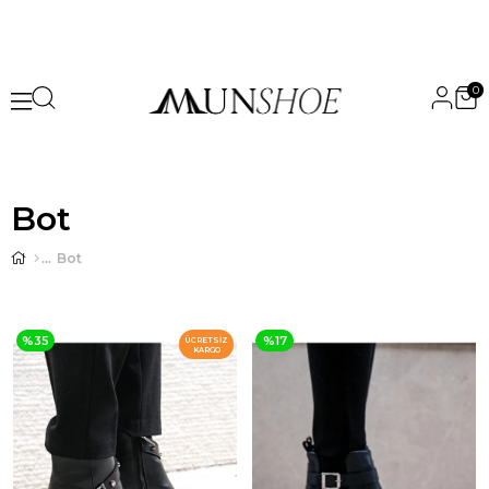
0
Bot
Bot
%35
%17
ÜCRETSIZ
KARGO