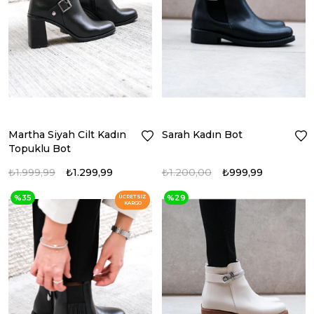
Martha Siyah Cilt Kadın
Sarah Kadın Bot
Topuklu Bot
₺1.999,99
₺1.299,99
₺1.200,00
₺999,99
%35
%29
ÜCRETSIZ
KARGO