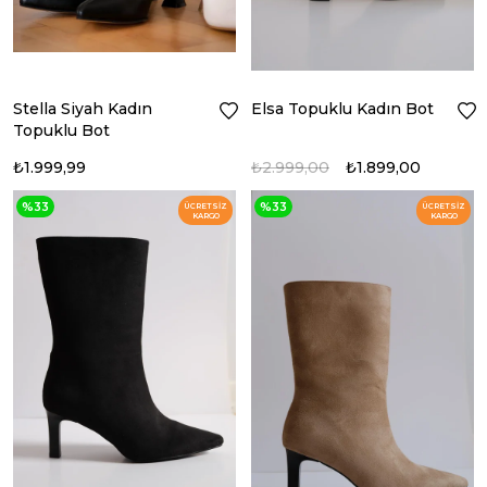
Stella Siyah Kadın
Elsa Topuklu Kadın Bot
Topuklu Bot
₺1.999,99
₺2.999,00
₺1.899,00
%33
%33
ÜCRETSIZ
ÜCRETSIZ
KARGO
KARGO