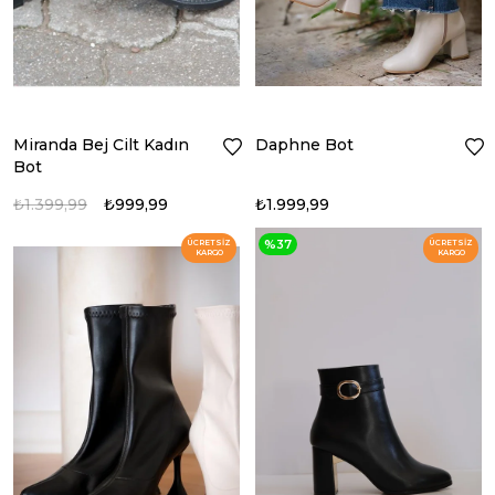
Miranda Bej Cilt Kadın
Daphne Bot
Bot
₺1.399,99
₺999,99
₺1.999,99
%37
ÜCRETSIZ
ÜCRETSIZ
KARGO
KARGO