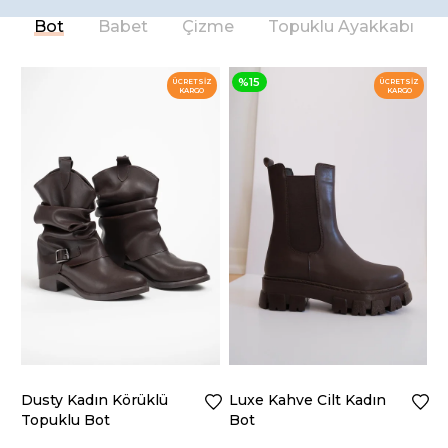
Bot
Babet
Çizme
Topuklu Ayakkabı
%15
%
ÜCRETSIZ
ÜCRETSIZ
KARGO
KARGO
Dusty Kadın Körüklü
Luxe Kahve Cilt Kadın
Lu
Topuklu Bot
Bot
Bo