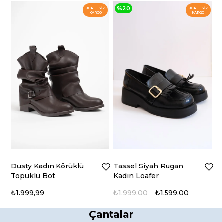
%20
Z
ÜCRETSIZ
ÜCRETSIZ
KARGO
KARGO
Dusty Kadın Körüklü
Tassel Siyah Rugan
M
Topuklu Bot
Kadın Loafer
K
₺1.999,99
₺1.999,00
₺1.599,00
₺
Çantalar