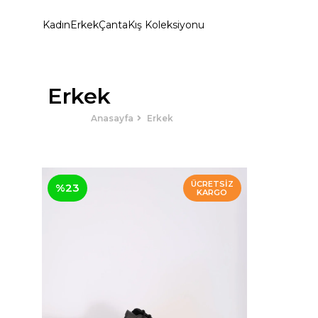
Kadın
Erkek
Çanta
Kış Koleksiyonu
Erkek
Anasayfa
Erkek
ÜCRETSIZ
%23
KARGO