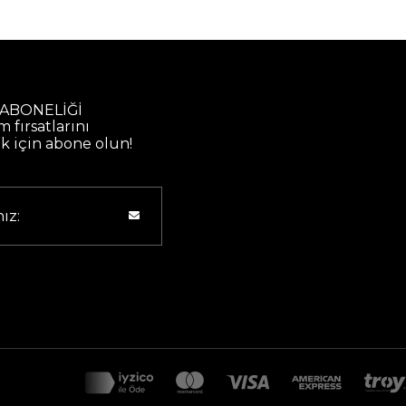
 ABONELİĞİ
m fırsatlarını
 için abone olun!