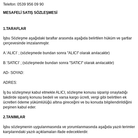
Telefon: 0539 956 09 90
MESAFELİ SATIŞ SÖZLEŞMESİ
1.TARAFLAR
İşbu Sözleşme aşağıdaki taraflar arasında aşağıda belirtilen hüküm ve şartlar 
çerçevesinde imzalanmıştır.
A.‘ALICI’ ; (sözleşmede bundan sonra "ALICI" olarak anılacaktır)
B.‘SATICI’ ; (sözleşmede bundan sonra "SATICI" olarak anılacaktır)
AD- SOYAD:
ADRES:
İş bu sözleşmeyi kabul etmekle ALICI, sözleşme konusu siparişi onayladığı 
takdirde sipariş konusu bedeli ve varsa kargo ücreti, vergi gibi belirtilen ek 
ücretleri ödeme yükümlülüğü altına gireceğini ve bu konuda bilgilendirildiğini 
peşinen kabul eder.
2.TANIMLAR
İşbu sözleşmenin uygulanmasında ve yorumlanmasında aşağıda yazılı terimler 
karşılarındaki yazılı açıklamaları ifade edeceklerdir.