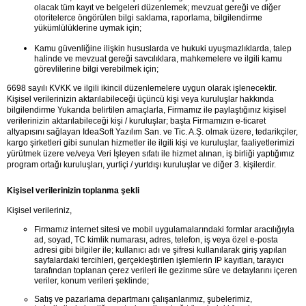
olacak tüm kayıt ve belgeleri düzenlemek; mevzuat gereği ve diğer 
otoritelerce öngörülen bilgi saklama, raporlama, bilgilendirme 
yükümlülüklerine uymak için;
Kamu güvenliğine ilişkin hususlarda ve hukuki uyuşmazlıklarda, talep 
halinde ve mevzuat gereği savcılıklara, mahkemelere ve ilgili kamu 
görevlilerine bilgi verebilmek için;
6698 sayılı KVKK ve ilgili ikincil düzenlemelere uygun olarak işlenecektir. 
Kişisel verilerinizin aktarılabileceği üçüncü kişi veya kuruluşlar hakkında 
bilgilendirme Yukarıda belirtilen amaçlarla, Firmamız ile paylaştığınız kişisel 
verilerinizin aktarılabileceği kişi / kuruluşlar; başta Firmamızın e-ticaret 
altyapısını sağlayan IdeaSoft Yazılım San. ve Tic. A.Ş. olmak üzere, tedarikçiler, 
kargo şirketleri gibi sunulan hizmetler ile ilgili kişi ve kuruluşlar, faaliyetlerimizi 
yürütmek üzere ve/veya Veri İşleyen sıfatı ile hizmet alınan, iş birliği yaptığımız 
program ortağı kuruluşları, yurtiçi / yurtdışı kuruluşlar ve diğer 3. kişilerdir.
Kişisel verilerinizin toplanma şekli
Kişisel verileriniz,
Firmamız internet sitesi ve mobil uygulamalarındaki formlar aracılığıyla 
ad, soyad, TC kimlik numarası, adres, telefon, iş veya özel e-posta 
adresi gibi bilgiler ile; kullanıcı adı ve şifresi kullanılarak giriş yapılan 
sayfalardaki tercihleri, gerçekleştirilen işlemlerin IP kayıtları, tarayıcı 
tarafından toplanan çerez verileri ile gezinme süre ve detaylarını içeren 
veriler, konum verileri şeklinde;
Satış ve pazarlama departmanı çalışanlarımız, şubelerimiz, 