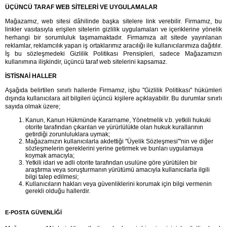
ÜÇÜNCÜ TARAF WEB SİTELERİ VE UYGULAMALAR
Mağazamız, web sitesi dâhilinde başka sitelere link verebilir. Firmamız, bu 
linkler vasıtasıyla erişilen sitelerin gizlilik uygulamaları ve içeriklerine yönelik 
herhangi bir sorumluluk taşımamaktadır. Firmamıza ait sitede yayınlanan 
reklamlar, reklamcılık yapan iş ortaklarımız aracılığı ile kullanıcılarımıza dağıtılır. 
İş bu sözleşmedeki Gizlilik Politikası Prensipleri, sadece Mağazamızın 
kullanımına ilişkindir, üçüncü taraf web sitelerini kapsamaz.
İSTİSNAİ HALLER
Aşağıda belirtilen sınırlı hallerde Firmamız, işbu "Gizlilik Politikası" hükümleri 
dışında kullanıcılara ait bilgileri üçüncü kişilere açıklayabilir. Bu durumlar sınırlı 
sayıda olmak üzere;
Kanun, Kanun Hükmünde Kararname, Yönetmelik v.b. yetkili hukuki 
otorite tarafından çıkarılan ve yürürlülükte olan hukuk kurallarının 
getirdiği zorunluluklara uymak;
Mağazamızın kullanıcılarla akdettiği "Üyelik Sözleşmesi"'nin ve diğer 
sözleşmelerin gereklerini yerine getirmek ve bunları uygulamaya 
koymak amacıyla;
Yetkili idari ve adli otorite tarafından usulüne göre yürütülen bir 
araştırma veya soruşturmanın yürütümü amacıyla kullanıcılarla ilgili 
bilgi talep edilmesi;
Kullanıcıların hakları veya güvenliklerini korumak için bilgi vermenin 
gerekli olduğu hallerdir. 
E-POSTA GÜVENLİĞİ