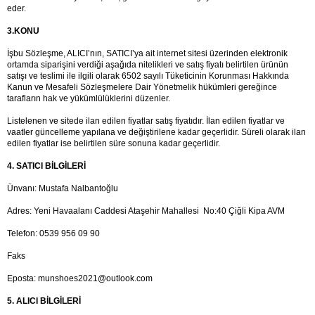
eder.
3.KONU
İşbu Sözleşme, ALICI’nın, SATICI’ya ait internet sitesi üzerinden elektronik 
ortamda siparişini verdiği aşağıda nitelikleri ve satış fiyatı belirtilen ürünün 
satışı ve teslimi ile ilgili olarak 6502 sayılı Tüketicinin Korunması Hakkında 
Kanun ve Mesafeli Sözleşmelere Dair Yönetmelik hükümleri gereğince 
tarafların hak ve yükümlülüklerini düzenler.
Listelenen ve sitede ilan edilen fiyatlar satış fiyatıdır. İlan edilen fiyatlar ve 
vaatler güncelleme yapılana ve değiştirilene kadar geçerlidir. Süreli olarak ilan 
edilen fiyatlar ise belirtilen süre sonuna kadar geçerlidir.
4. SATICI BİLGİLERİ
Ünvanı: Mustafa Nalbantoğlu
Adres: Yeni Havaalanı Caddesi Ataşehir Mahallesi  No:40 Çiğli Kipa AVM
Telefon: 0539 956 09 90
Faks
Eposta: 
munshoes2021@outlook.com
5. ALICI BİLGİLERİ