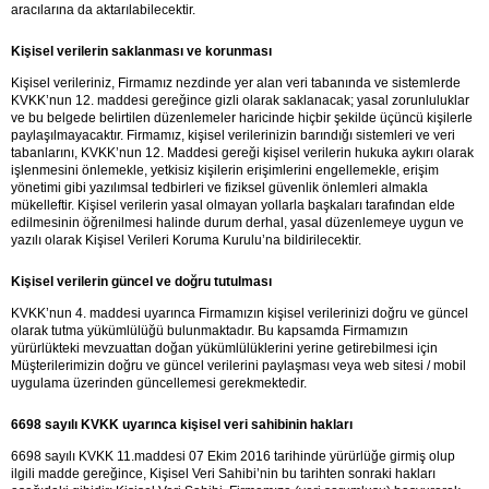
aracılarına da aktarılabilecektir.
Kişisel verilerin saklanması ve korunması
Kişisel verileriniz, Firmamız nezdinde yer alan veri tabanında ve sistemlerde 
KVKK’nun 12. maddesi gereğince gizli olarak saklanacak; yasal zorunluluklar 
ve bu belgede belirtilen düzenlemeler haricinde hiçbir şekilde üçüncü kişilerle 
paylaşılmayacaktır. Firmamız, kişisel verilerinizin barındığı sistemleri ve veri 
tabanlarını, KVKK’nun 12. Maddesi gereği kişisel verilerin hukuka aykırı olarak 
işlenmesini önlemekle, yetkisiz kişilerin erişimlerini engellemekle, erişim 
yönetimi gibi yazılımsal tedbirleri ve fiziksel güvenlik önlemleri almakla 
mükelleftir. Kişisel verilerin yasal olmayan yollarla başkaları tarafından elde 
edilmesinin öğrenilmesi halinde durum derhal, yasal düzenlemeye uygun ve 
yazılı olarak Kişisel Verileri Koruma Kurulu’na bildirilecektir.
Kişisel verilerin güncel ve doğru tutulması
KVKK’nun 4. maddesi uyarınca Firmamızın kişisel verilerinizi doğru ve güncel 
olarak tutma yükümlülüğü bulunmaktadır. Bu kapsamda Firmamızın 
yürürlükteki mevzuattan doğan yükümlülüklerini yerine getirebilmesi için 
Müşterilerimizin doğru ve güncel verilerini paylaşması veya web sitesi / mobil 
uygulama üzerinden güncellemesi gerekmektedir.
6698 sayılı KVKK uyarınca kişisel veri sahibinin hakları
6698 sayılı KVKK 11.maddesi 07 Ekim 2016 tarihinde yürürlüğe girmiş olup 
ilgili madde gereğince, Kişisel Veri Sahibi’nin bu tarihten sonraki hakları 