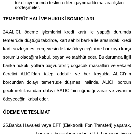
tüketiciye anında teslim edilen gayrimaddi mallara ilişkin 
sözleşmeler.
TEMERRÜT HALİ VE HUKUKİ SONUÇLARI
24.ALICI, ödeme işlemlerini kredi kartı ile yaptığı durumda 
temerrüde düştüğü takdirde, kart sahibi banka ile arasındaki kredi 
kartı sözleşmesi çerçevesinde faiz ödeyeceğini ve bankaya karşı 
sorumlu olacağını kabul, beyan ve taahhüt eder. Bu durumda ilgili 
banka hukuki yollara başvurabilir; doğacak masrafları ve vekâlet 
ücretini ALICI’dan talep edebilir ve her koşulda ALICI’nın 
borcundan dolayı temerrüde düşmesi halinde, ALICI, borcun 
gecikmeli ifasından dolayı SATICI’nın uğradığı zarar ve ziyanını 
ödeyeceğini kabul eder.
ÖDEME VE TESLİMAT
25.Banka Havalesi veya EFT (Elektronik Fon Transferi) yaparak, 
............, ........., bankası hesaplarımızdan (TL) herhangi birine 