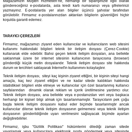
Mağazamızın Müşteri Hizmetleri’ne, herhangi bir siparişinizle ilgili olarak 
göndereceğiniz e-postalarda, asla kredi kartı numaranızı veya şifrelerinizi 
yazmayınız. E-postalarda yer alan bilgiler üçüncü şahıslar tarafından 
görülebilir. Firmamız e-postalarınızdan aktarılan bilgilerin güvenliğini hiçbir 
koşulda garanti edemez.
TARAYICI ÇEREZLERİ
Firmamız, mağazamızı ziyaret eden kullanıcılar ve kullanıcıların web sitesini 
kullanımı hakkındaki bilgileri teknik bir iletişim dosyası (Çerez-Cookie) 
kullanarak elde edebilir. Bahsi geçen teknik iletişim dosyaları, ana bellekte 
saklanmak üzere bir internet sitesinin kullanıcının tarayıcısına (browser) 
gönderdiği küçük metin dosyalarıdır. Teknik iletişim dosyası site hakkında 
durum ve tercihleri saklayarak İnternet'in kullanımını kolaylaştırır.
Teknik iletişim dosyası,  siteyi kaç kişinin ziyaret ettiğini, bir kişinin siteyi hangi 
amaçla, kaç kez ziyaret ettiğini ve ne kadar sitede kaldıkları hakkında 
istatistiksel bilgileri elde etmeye ve kullanıcılar için özel tasarlanmış kullanıcı 
sayfalarından  dinamik olarak reklam ve içerik üretilmesine yardımcı olur. 
Teknik iletişim dosyası, ana bellekte veya e-postanızdan veri veya başkaca 
herhangi bir kişisel bilgi almak için tasarlanmamıştır. Tarayıcıların pek çoğu 
başta teknik iletişim dosyasını kabul eder biçimde tasarlanmıştır ancak 
kullanıcılar dilerse teknik iletişim dosyasının gelmemesi veya teknik iletişim 
dosyasının gönderildiğinde uyarı verilmesini sağlayacak biçimde ayarları 
değiştirebilirler.
Firmamız, işbu "Gizlilik Politikası" hükümlerini dilediği zaman sitede 
yayınlamak veya kullanıcılara elektronik posta göndermek veya sitesinde 