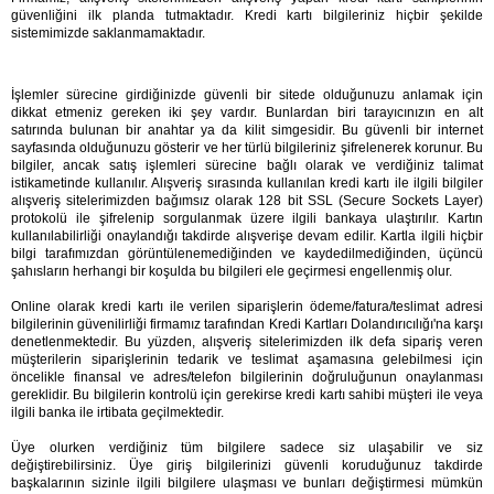
güvenliğini ilk planda tutmaktadır. Kredi kartı bilgileriniz hiçbir şekilde 
sistemimizde saklanmamaktadır.
İşlemler sürecine girdiğinizde güvenli bir sitede olduğunuzu anlamak için 
dikkat etmeniz gereken iki şey vardır. Bunlardan biri tarayıcınızın en alt 
satırında bulunan bir anahtar ya da kilit simgesidir. Bu güvenli bir internet 
sayfasında olduğunuzu gösterir ve her türlü bilgileriniz şifrelenerek korunur. Bu 
bilgiler, ancak satış işlemleri sürecine bağlı olarak ve verdiğiniz talimat 
istikametinde kullanılır. Alışveriş sırasında kullanılan kredi kartı ile ilgili bilgiler 
alışveriş sitelerimizden bağımsız olarak 128 bit SSL (Secure Sockets Layer) 
protokolü ile şifrelenip sorgulanmak üzere ilgili bankaya ulaştırılır. Kartın 
kullanılabilirliği onaylandığı takdirde alışverişe devam edilir. Kartla ilgili hiçbir 
bilgi tarafımızdan görüntülenemediğinden ve kaydedilmediğinden, üçüncü 
şahısların herhangi bir koşulda bu bilgileri ele geçirmesi engellenmiş olur.
Online olarak kredi kartı ile verilen siparişlerin ödeme/fatura/teslimat adresi 
bilgilerinin güvenilirliği firmamız tarafından Kredi Kartları Dolandırıcılığı'na karşı 
denetlenmektedir. Bu yüzden, alışveriş sitelerimizden ilk defa sipariş veren 
müşterilerin siparişlerinin tedarik ve teslimat aşamasına gelebilmesi için 
öncelikle finansal ve adres/telefon bilgilerinin doğruluğunun onaylanması 
gereklidir. Bu bilgilerin kontrolü için gerekirse kredi kartı sahibi müşteri ile veya 
ilgili banka ile irtibata geçilmektedir.
Üye olurken verdiğiniz tüm bilgilere sadece siz ulaşabilir ve siz 
değiştirebilirsiniz. Üye giriş bilgilerinizi güvenli koruduğunuz takdirde 
başkalarının sizinle ilgili bilgilere ulaşması ve bunları değiştirmesi mümkün 