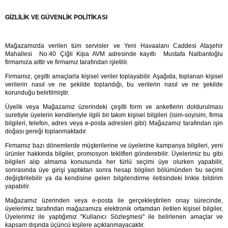
GİZLİLİK VE GÜVENLİK POLİTİKASI
Mağazamızda verilen tüm servisler ve Yeni Havaalanı Caddesi Ataşehir 
Mahallesi  No:40 Çiğli Kipa AVM 
adresinde kayıtlı  Mustafa Nalbantoğlu 
firmamıza aittir ve firmamız tarafından işletilir.
Firmamız, 
çeşitli amaçlarla kişisel veriler toplayabilir. Aşağıda, toplanan kişisel 
verilerin nasıl ve ne şekilde toplandığı, bu verilerin nasıl ve ne şekilde 
korunduğu belirtilmiştir.
Üyelik veya 
Mağazamız 
üzerindeki çeşitli form ve anketlerin doldurulması 
suretiyle üyelerin kendileriyle ilgili bir takım kişisel bilgileri (isim-soyisim, firma 
bilgileri, telefon, adres veya e-posta adresleri gibi) 
Mağazamız 
tarafından işin 
doğası gereği toplanmaktadır.
Firmamız bazı dönemlerde müşterilerine ve üyelerine kampanya bilgileri, yeni 
ürünler hakkında bilgiler, promosyon teklifleri gönderebilir. Üyelerimiz bu gibi 
bilgileri alıp almama konusunda her türlü seçimi üye olurken yapabilir, 
sonrasında üye girişi yaptıktan sonra hesap bilgileri bölümünden bu seçimi 
değiştirilebilir ya da kendisine gelen bilgilendirme iletisindeki linkle bildirim 
yapabilir.
Mağazamız 
üzerinden veya e-posta ile gerçekleştirilen onay sürecinde, 
üyelerimiz tarafından mağazamıza elektronik ortamdan iletilen kişisel bilgiler, 
Üyelerimiz ile yaptığımız "Kullanıcı Sözleşmesi" ile belirlenen amaçlar ve 
kapsam dışında üçüncü kişilere açıklanmayacaktır.