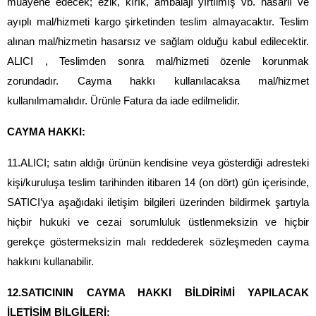
muayene edecek; ezik, kırık, ambalajı yırtılmış vb. hasarlı ve 
ayıplı mal/hizmeti kargo şirketinden teslim almayacaktır. Teslim 
alınan mal/hizmetin hasarsız ve sağlam olduğu kabul edilecektir. 
ALICI , Teslimden sonra mal/hizmeti özenle korunmak 
zorundadır. Cayma hakkı kullanılacaksa mal/hizmet 
kullanılmamalıdır. Ürünle Fatura da iade edilmelidir.
CAYMA HAKKI:
11.ALICI; satın aldığı ürünün kendisine veya gösterdiği adresteki 
kişi/kuruluşa teslim tarihinden itibaren 14 (on dört) gün içerisinde, 
SATICI’ya aşağıdaki iletişim bilgileri üzerinden bildirmek şartıyla 
hiçbir hukuki ve cezai sorumluluk üstlenmeksizin ve hiçbir 
gerekçe göstermeksizin malı reddederek sözleşmeden cayma 
hakkını kullanabilir.
12.SATICININ CAYMA HAKKI BİLDİRİMİ YAPILACAK 
İLETİŞİM BİLGİLERİ: