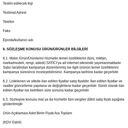
Teslim edilecek kişi
Teslimat Adresi
Telefon
Faks
Eposta/kullanıcı adı
6. SÖZLEŞME KONUSU ÜRÜN/ÜRÜNLER BİLGİLERİ
6.1. Malın /Ürün/Ürünlerin/ Hizmetin temel özelliklerini (türü, miktarı, 
marka/modeli, rengi, adedi) SATICI’ya ait internet sitesinde yayınlanmaktadır. 
Satıcı tarafından kampanya düzenlenmiş ise ilgili ürünün temel özelliklerini 
kampanya süresince inceleyebilirsiniz. Kampanya tarihine kadar geçerlidir.
6.2. Listelenen ve sitede ilan edilen fiyatlar satış fiyatıdır. İlan edilen fiyatlar ve 
vaatler güncelleme yapılana ve değiştirilene kadar geçerlidir. Süreli olarak ilan 
edilen fiyatlar ise belirtilen süre sonuna kadar geçerlidir.
6.3. Sözleşme konusu mal ya da hizmetin tüm vergiler dâhil satış fiyatı aşağıda 
gösterilmiştir.
Ürün Açıklaması Adet Birim Fiyatı Ara Toplam
(KDV Dahil)