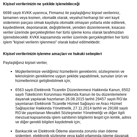
Kişisel verilerinizin ne şekilde işlenebileceği
6698 sayılı KVKK uyarınca, Firmamız ile paylaştığınız kişisel verileriniz, 
tamamen veya kısmen, otomatik olarak, veyahut herhangi bir veri kayıt 
sisteminin parçası olmak kaydıyla otomatik olmayan yollarla elde edilerek, 
kaydedilerek, depolanarak, değiştirilerek, yeniden düzenlenerek, kısacası 
veriler üzerinde gerçekleştirilen her türlü işleme konu olarak tarafımızdan 
işlenebilecektir. KVKK kapsamında veriler üzerinde gerçekleştirilen her türlü 
işlem "kişisel verilerin işlenmesi” olarak kabul edilmektedir.
Kişisel verilerinizin işlenme amaçları ve hukuki sebepleri
Paylaştığınız kişisel veriler,
Müşterilerimize verdiğimiz hizmetlerin gereklerini, sözleşmenin ve 
teknolojinin gereklerine uygun şekilde yapabilmek, sunulan ürün ve 
hizmetlerimizi geliştirebilmek için;
6563 sayılı Elektronik Ticaretin Düzenlenmesi Hakkında Kanun, 6502 
sayılı Tüketicinin Korunması Hakkında Kanun ile bu düzenlemelere 
dayanak yapılarak hazırlanan 26.08.2015 tarihli 29457 sayılı RG’de 
yayınlanan Elektronik Ticarette Hizmet Sağlayıcı ve Aracı Hizmet 
Sağlayıcılar Hakkında Yönetmelik, 27.11.2014 tarihli ve 29188 sayılı 
RG’de yayınlanan Mesafeli Sözleşmeler Yönetmeliği ve diğer ilgili 
mevzuat kapsamında işlem sahibinin bilgilerini tespit için kimlik, adres 
ve diğer gerekli bilgileri kaydetmek için;
Bankacılık ve Elektronik Ödeme alanında zorunlu olan ödeme 
sistemleri, elektronik sözleşme veya kağıt ortamında işleme dayanak 