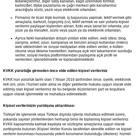
tedarikçilerimiz, diğer satış kanalları, kağıt üzerindeki formlar, 
kartvizitler, dijital pazarlama ve çağrı merkezi gibi kanallarımız 
aracılığıyla sözlü, yazılı veya elektronik ortamdan;
Firmamız ile ticari ilişki kurmak, iş başvurusu yapmak, teklif vermek gibi 
amaçlarla, kartvizit, özgeçmiş (cv), teklif vermek ve sair yollarla kişisel 
verilerini paylaşan kişilerden alınan, fiziki veya sanal bir ortamda, yüz 
yüze ya da mesafeli, sözlü veya yazılı ya da elektronik ortamdan;
Ayrıca farklı kanallardan dolaylı yoldan elde edilen, web sitesi, blog, 
yarışma, anket, oyun, kampanya ve benzeri amaçlı kullanılan (mikro) 
web sitelerinden ve sosyal medyadan elde edilen veriler, e-bülten 
okuma veya tıklama hareketleri, kamuya açık veri tabanlarının sunduğu 
veriler, sosyal medya platformlarından paylaşıma açık profil ve 
verilerden; işlenebilmekte ve toplanabilmektedir.
KVKK yürürlüğe girmeden önce elde edilen kişisel verileriniz
KVKK’nun yürürlük tarihi olan 7 Nisan 2016 tarihinden önce, üyelik, elektronik 
ileti izni, ürün / hizmet satın alma ve diğer şekillerde hukuka uygun olarak elde 
edilmiş olan kişisel verileriniz de bu belgede düzenlenen şart ve koşullara 
uygun olarak işlenmekte ve muhafaza edilmektedir.
Kişisel verilerinizin yurtdışına aktarılması
Türkiye’de işlenerek veya Türkiye dışında işlenip muhafaza edilmek üzere, 
yukarıda sayılan yöntemlerden herhangi birisi ile toplanmış kişisel verileriniz 
KVKK kapsamında kalmak kaydıyla ve sözleşme amaçlarına uygun olarak 
yurtdışında bulunan (Kişisel Veriler Kurulu tarafından akredite edilen ve kişisel 
verilerin korunması hususunda yeterli korumanın bulunduğu ülkelere)  hizmet 