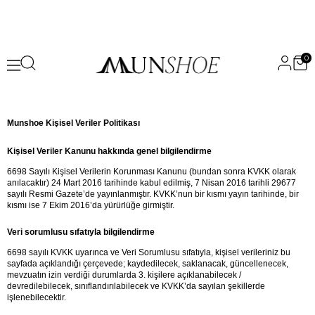
0
Munshoe Kişisel Veriler Politikası
Kişisel Veriler Kanunu hakkında genel bilgilendirme
6698 Sayılı Kişisel Verilerin Korunması Kanunu (bundan sonra KVKK olarak 
anılacaktır) 24 Mart 2016 tarihinde kabul edilmiş, 7 Nisan 2016 tarihli 29677 
sayılı Resmi Gazete’de yayınlanmıştır. KVKK’nun bir kısmı yayın tarihinde, bir 
kısmı ise 7 Ekim 2016’da yürürlüğe girmiştir.
Veri sorumlusu sıfatıyla bilgilendirme
6698 sayılı KVKK uyarınca ve Veri Sorumlusu sıfatıyla, kişisel verileriniz bu 
sayfada açıklandığı çerçevede; kaydedilecek, saklanacak, güncellenecek, 
mevzuatın izin verdiği durumlarda 3. kişilere açıklanabilecek / 
devredilebilecek, sınıflandırılabilecek ve KVKK’da sayılan şekillerde 
işlenebilecektir.