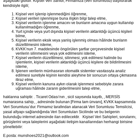
aşağıdaki gibidir: Kişisel Veri Sahibi, Firmamıza (veri sorumlusu) başvurarak 
kendisiyle ilgili;
Kişisel veri işlenip işlenmediğini öğrenme,
Kişisel verileri işlenmişse buna ilişkin bilgi talep etme,
Kişisel verilerin işlenme amacını ve bunların amacına uygun kullanılıp 
kullanılmadığını öğrenme,
Yurt içinde veya yurt dışında kişisel verilerin aktarıldığı üçüncü kişileri 
bilme,
Kişisel verilerin eksik veya yanlış işlenmiş olması hâlinde bunların 
düzeltilmesini isteme,
KVKK’nun 7. maddesinde öngörülen şartlar çerçevesinde kişisel 
verilerin silinmesini veya yok edilmesini isteme,
Kişisel verilerin düzeltilmesi, silinmesi, yok edilmesi halinde bu 
işlemlerin, kişisel verilerin aktarıldığı üçüncü kişilere de bildirilmesini 
isteme,
İşlenen verilerin münhasıran otomatik sistemler vasıtasıyla analiz 
edilmesi suretiyle kişinin kendisi aleyhine bir sonucun ortaya çıkmasına 
itiraz etme,
Kişisel verilerin kanuna aykırı olarak işlenmesi sebebiyle zarara 
uğraması hâlinde zararın giderilmesini talep etme,
haklarına sahiptir. . Ticaret Odası’nın , sicil sayısında kayıtlı, , MERSİS 
numarasına sahip, , adresinde bulunan [Firma tam ünvanı], KVKK kapsamında 
Veri Sorumlusu’dur. Firmamız tarafından atanacak Veri Sorumlusu Temsilcisi, 
yasal altyapı sağlandığında Veri Sorumluları Sicilinde ve bu belgenin 
bulunduğu internet adresinde ilan edilecektir.   Kişisel Veri Sahipleri, sorularını, 
görüşlerini veya taleplerini aşağıdaki iletişim kanallarından herhangi birisine 
yöneltebilir:
E.posta: 
munshoes2021@outlook.com