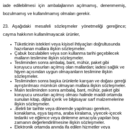
iade edilebilmesi için ambalajlarının açılmamış, denenmemiş, 
bozulmamış ve kullanılmamış olmaları gerekir.
23. Aşağıdaki mesafeli sözleşmeler yönetmeliği gereğince; 
cayma hakkının kullanılmayacak ürünler,
Tüketicinin istekleri veya kişisel ihtiyaçları doğrultusunda 
hazırlanan mallara ilişkin sözleşmeler.
Çabuk bozulabilen veya son kullanma tarihi geçebilecek 
malların teslimine ilişkin sözleşmeler.
Tesliminden sonra ambalaj, bant, mühür, paket gibi 
koruyucu unsurları açılmış olan mallardan; iadesi sağlık ve 
hijyen açısından uygun olmayanların teslimine ilişkin 
sözleşmeler.
Tesliminden sonra başka ürünlerle karışan ve doğası gereği 
ayrıştırılması mümkün olmayan mallara ilişkin sözleşmeler.
Malın tesliminden sonra ambalaj, bant, mühür, paket gibi 
koruyucu unsurları açılmış olması halinde maddi ortamda 
sunulan kitap, dijital içerik ve bilgisayar sarf malzemelerine 
ilişkin sözleşmeler.
.Belirli bir tarihte veya dönemde yapılması gereken, 
konaklama, eşya taşıma, araba kiralama, yiyecek-içecek 
tedariki ve eğlence veya dinlenme amacıyla yapılan boş 
zamanın değerlendirilmesine ilişkin sözleşmeler.
Elektronik ortamda anında ifa edilen hizmetler veya 