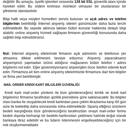
değildir. Bu amaçla, üyelik işlemleri sırasında 
128 bit SSL 
güvenlik alanı içinde 
hareket edilir. Bu sistem kırılması mümkün olmayan bir uluslararası bir 
şifreleme standardıdır.
Bilgi hattı veya müşteri hizmetleri servisi bulunan ve 
açık adres ve telefon 
bilgilerinin 
belirtildiği İnternet alışveriş siteleri günümüzde daha fazla tercih 
edilmektedir. Bu sayede aklınıza takılan bütün konular hakkında detaylı bilgi 
alabilir, online alışveriş hizmeti sağlayan firmanın güvenirliği konusunda daha 
sağlıklı bilgi edinebilirsiniz.
Not: 
İnternet alışveriş sitelerinde firmanın açık adresinin ve telefonun yer 
almasına dikkat edilmesini tavsiye ediyoruz. Alışveriş yapacaksanız 
alışverişinizi yapmadan ürünü aldığınız mağazanın bütün telefon / adres 
bilgilerini not edin. Eğer güvenmiyorsanız alışverişten önce telefon ederek teyit 
edin. Firmamıza ait tüm online alışveriş sitelerimizde firmamıza dair tüm bilgiler 
ve firma yeri belirtilmiştir.
MAİL ORDER KREDİ KART BİLGİLERİ GÜVENLİĞİ
Kredi kartı mail-order yöntemi ile bize göndereceğiniz kimlik ve kredi kart
bilgileriniz firmamız tarafından gizlilik prensibine göre saklanacaktır. Bu bilgiler
olası banka ile oluşabilecek kredi kartından para çekim itirazlarına karşı 60 gün
süre ile bekletilip daha sonrasında imha edilmektedir. Sipariş ettiğiniz ürünlerin
bedeli karşılığında bize göndereceğiniz tarafınızdan onaylı mail-order formu
bedeli dışında herhangi bir bedelin kartınızdan çekilmesi halinde doğal olarak
bankaya itiraz edebilir ve bu tutarın ödenmesini engelleyebileceğiniz için bir
risk oluşturmamaktadır.