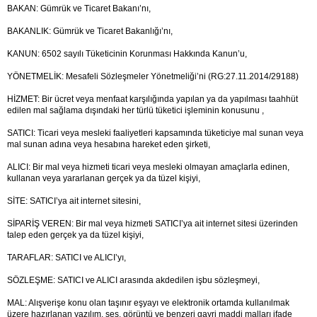
BAKAN: Gümrük ve Ticaret Bakanı’nı,
BAKANLIK: Gümrük ve Ticaret Bakanlığı’nı,
KANUN: 6502 sayılı Tüketicinin Korunması Hakkında Kanun’u,
YÖNETMELİK: Mesafeli Sözleşmeler Yönetmeliği’ni (RG:27.11.2014/29188)
HİZMET: Bir ücret veya menfaat karşılığında yapılan ya da yapılması taahhüt 
edilen mal sağlama dışındaki her türlü tüketici işleminin konusunu ,
SATICI: Ticari veya mesleki faaliyetleri kapsamında tüketiciye mal sunan veya 
mal sunan adına veya hesabına hareket eden şirketi,
ALICI: Bir mal veya hizmeti ticari veya mesleki olmayan amaçlarla edinen, 
kullanan veya yararlanan gerçek ya da tüzel kişiyi,
SİTE: SATICI’ya ait internet sitesini,
SİPARİŞ VEREN: Bir mal veya hizmeti SATICI’ya ait internet sitesi üzerinden 
talep eden gerçek ya da tüzel kişiyi,
TARAFLAR: SATICI ve ALICI’yı,
SÖZLEŞME: SATICI ve ALICI arasında akdedilen işbu sözleşmeyi,
MAL: Alışverişe konu olan taşınır eşyayı ve elektronik ortamda kullanılmak 
üzere hazırlanan yazılım, ses, görüntü ve benzeri gayri maddi malları ifade 