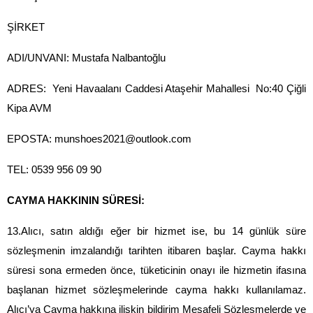
ŞİRKET
ADI/UNVANI: Mustafa Nalbantoğlu
ADRES:  Yeni Havaalanı Caddesi Ataşehir Mahallesi  No:40 Çiğli 
Kipa AVM
EPOSTA: 
munshoes2021@outlook.com
TEL: 0539 956 09 90
CAYMA HAKKININ SÜRESİ:
13.Alıcı, satın aldığı eğer bir hizmet ise, bu 14 günlük süre 
sözleşmenin imzalandığı tarihten itibaren başlar. Cayma hakkı 
süresi sona ermeden önce, tüketicinin onayı ile hizmetin ifasına 
başlanan hizmet sözleşmelerinde cayma hakkı kullanılamaz. 
Alıcı’ya Cayma hakkına ilişkin bildirim Mesafeli Sözleşmelerde ve 