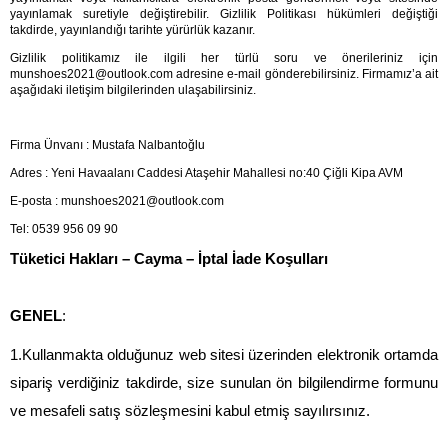
yayınlamak suretiyle değiştirebilir. Gizlilik Politikası hükümleri değiştiği 
takdirde, yayınlandığı tarihte yürürlük kazanır.
Gizlilik politikamız ile ilgili her türlü soru ve önerileriniz için 
munshoes2021@outlook.com
 adresine e-mail gönderebilirsiniz. Firmamız’a ait 
aşağıdaki iletişim bilgilerinden ulaşabilirsiniz.
Firma Ünvanı : Mustafa Nalbantoğlu
Adres : Yeni Havaalanı Caddesi Ataşehir Mahallesi no:40 Çiğli Kipa AVM
E-posta : 
munshoes2021@outlook.com
Tel: 0539 956 09 90
Tüketici Hakları – Cayma – İptal İade Koşulları
GENEL
:
1.Kullanmakta olduğunuz web sitesi üzerinden elektronik ortamda 
sipariş verdiğiniz takdirde, size sunulan ön bilgilendirme formunu 
ve mesafeli satış sözleşmesini kabul etmiş sayılırsınız.