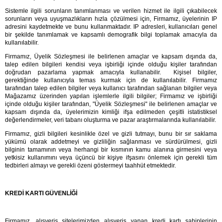
Sistemle ilgili sorunların tanımlanması ve verilen hizmet ile ilgili çıkabilecek 
sorunların veya uyuşmazlıkların hızla çözülmesi için, 
Firmamız
, üyelerinin IP 
adresini kaydetmekte ve bunu kullanmaktadır. IP adresleri, kullanıcıları genel 
bir şekilde tanımlamak ve kapsamlı demografik bilgi toplamak amacıyla da 
kullanılabilir.
Firmamız
, Üyelik Sözleşmesi ile belirlenen amaçlar ve kapsam dışında da, 
talep edilen bilgileri kendisi veya işbirliği içinde olduğu kişiler tarafından 
doğrudan pazarlama yapmak amacıyla kullanabilir.  Kişisel bilgiler, 
gerektiğinde kullanıcıyla temas kurmak için de kullanılabilir. 
Firmamız 
tarafından talep edilen bilgiler veya kullanıcı tarafından sağlanan bilgiler veya 
Mağazamız 
üzerinden yapılan işlemlerle ilgili bilgiler; 
Firmamız 
ve işbirliği 
içinde olduğu kişiler tarafından, "Üyelik Sözleşmesi" ile belirlenen amaçlar ve 
kapsam dışında da, üyelerimizin kimliği ifşa edilmeden çeşitli istatistiksel 
değerlendirmeler, veri tabanı oluşturma ve pazar araştırmalarında kullanılabilir.
Firmamız
, gizli bilgileri kesinlikle özel ve gizli tutmayı, bunu bir sır saklama 
yükümü olarak addetmeyi ve gizliliğin sağlanması ve sürdürülmesi, gizli 
bilginin tamamının veya herhangi bir kısmının kamu alanına girmesini veya 
yetkisiz kullanımını veya üçüncü bir kişiye ifşasını önlemek için gerekli tüm 
tedbirleri almayı ve gerekli özeni göstermeyi taahhüt etmektedir.
KREDİ KARTI GÜVENLİĞİ
Firmamız
, alışveriş sitelerimizden alışveriş yapan kredi kartı sahiplerinin 